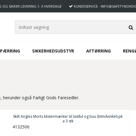
G OG SIKKER LEVERING
1- 3 HVERDAGE
KUNDESERVICE
- INFO@SAFETYNORDI
SPÆRRING
SIKKERHEDSUDSTYR
AFTØRRING
RENG
e
, herunder også Farligt Gods Faresedler.
Skilt Angles Morts klistermærker til lastbil og bus (blindvinkel) pk
a 3 stk
4132506