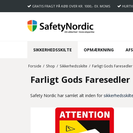
GRATIS FRAGT
PÅ KØB OVER KR. 1000,- EX. MOMS
HURTI
SIKKERHEDSSKILTE
OPMÆRKNING
AF
Forside
/
Shop
/
Sikkerhedsskilte
/
Farligt Gods Faresedler
Farligt Gods Faresedler
Safety Nordic har samlet alt inden for
sikkerhedsskilt