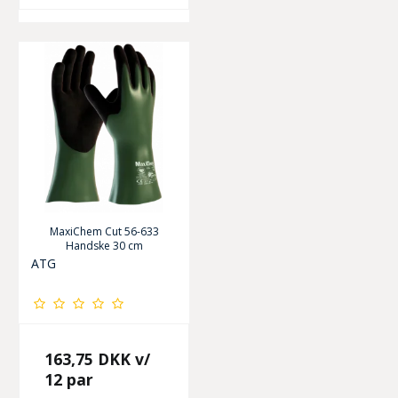
MaxiChem Cut 56-633
Handske 30 cm
ATG
163,75 DKK
v/
12 par