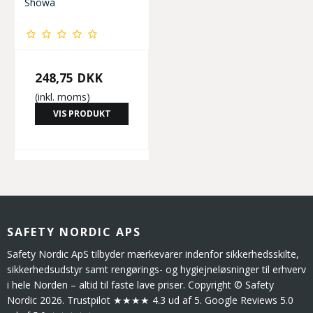
Showa
248,75 DKK
(inkl. moms)
VIS PRODUKT
SAFETY NORDIC APS
Safety Nordic ApS tilbyder mærkevarer indenfor sikkerhedsskilte,
sikkerhedsudstyr samt rengørings- og hygiejneløsninger til erhverv
i hele Norden – altid til faste lave priser. Copyright © Safety
Nordic 2026. Trustpilot ★★★★ 4.3 ud af 5. Google Reviews 5.0