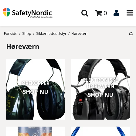
0
Forside
/
Shop
/
Sikkerhedsudstyr
/
Høreværn
Høreværn
ELEKTRONISKE
ØREKOPPER
HØREVÆRN
SHOP NU
SHOP NU