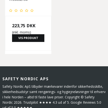
223,75 DKK
(inkl. moms)
VIS PRODUKT
SAFETY NORDIC APS
Safety Nordic ApS tilbyder mærkevarer indenfor sikkerhedsskilte,
sikkerhedsudstyr samt rengørings- og hygiejneløsninger til erhverv
i hele Norden – altid til faste lave priser. Copyright © Safety
Nordic 2026. Trustpilot ★★★★ 4.3 ud af 5. Google Reviews 5.0
ud af 5.0 ★★★★★