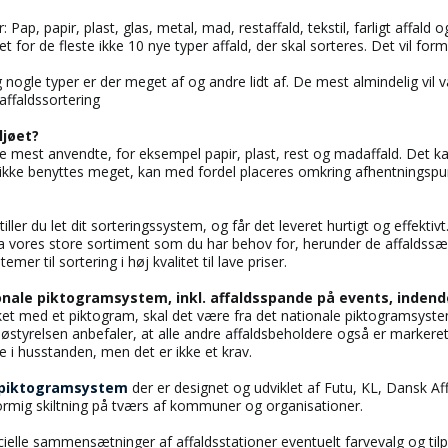
 Pap, papir, plast, glas, metal, mad, restaffald, tekstil, farligt affal
et for de fleste ikke 10 nye typer affald, der skal sorteres. Det vil for
og nogle typer er der meget af og andre lidt af. De mest almindelig vil 
affaldssortering
ljøet?
de mest anvendte, for eksempel papir, plast, rest og madaffald. Det
 ikke benyttes meget, kan med fordel placeres omkring afhentningspunkte
ller du let dit sorteringssystem, og får det leveret hurtigt og effektivt
 fra vores store sortiment som du har behov for, herunder de affaldss
er til sortering i høj kvalitet til lave priser.
nale piktogramsystem, inkl. affaldsspande på events, indend
ket med et piktogram, skal det være fra det nationale piktogramsyste
østyrelsen anbefaler, at alle andre affaldsbeholdere også er markere
husstanden, men det er ikke et krav.
e piktogramsystem
der er designet og udviklet af Futu, KL, Dansk Aff
rmig skiltning på tværs af kommuner og organisationer.
cielle sammensætninger af affaldsstationer eventuelt farvevalg og til