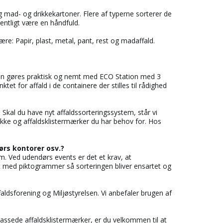
d og mad- og drikkekartoner. Flere af typerne sorterer de
mentligt være en håndfuld.
være: Papir, plast, metal, pant, rest og madaffald.
 kan gøres praktisk og nemt med ECO Station med 3
t for affald i de containere der stilles til rådighed
. Skal du have nyt affaldssorteringssystem, står vi
ække og affaldsklistermærker du har behov for. Hos
ørs kontorer osv.?
m. Ved udendørs events er det et krav, at
t med piktogrammer så sorteringen bliver ensartet og
aldsforening og Miljøstyrelsen. Vi anbefaler brugen af
passede affaldsklistermærker, er du velkommen til at