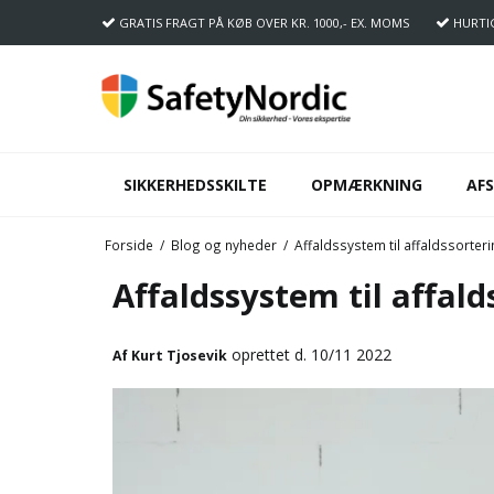
GRATIS FRAGT
PÅ KØB OVER KR. 1000,- EX. MOMS
HURTI
SIKKERHEDSSKILTE
OPMÆRKNING
AF
Forside
/
Blog og nyheder
/
Affaldssystem til affaldssorter
Affaldssystem til affald
oprettet d.
10/11 2022
Af
Kurt Tjosevik