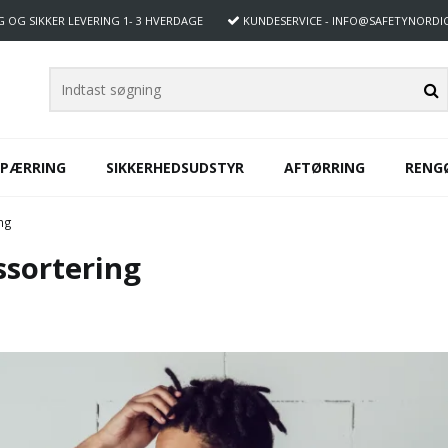
G OG SIKKER LEVERING
1- 3 HVERDAGE
KUNDESERVICE
- INFO@SAFETYNORDI
SPÆRRING
SIKKERHEDSUDSTYR
AFTØRRING
RENG
ing
ssortering