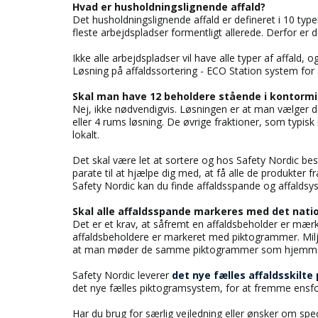
Hvad er husholdningslignende affald?
Det husholdningslignende affald er defineret i 10 typer:
fleste arbejdspladser formentligt allerede. Derfor er d
Ikke alle arbejdspladser vil have alle typer af affald, 
Løsning på affaldssortering - ECO Station system for 
Skal man have 12 beholdere stående i kontormi
Nej, ikke nødvendigvis. Løsningen er at man vælger 
eller 4 rums løsning. De øvrige fraktioner, som typisk
lokalt.
Det skal være let at sortere og hos Safety Nordic besti
parate til at hjælpe dig med, at få alle de produkter
Safety Nordic kan du finde affaldsspande og affaldsystem
Skal alle affaldsspande markeres med det natio
Det er et krav, at såfremt en affaldsbeholder er mær
affaldsbeholdere er markeret med piktogrammer. Milj
at man møder de samme piktogrammer som hjemme i 
Safety Nordic leverer
det nye fælles affaldsskilt
det nye fælles piktogramsystem, for at fremme ensfo
Har du brug for særlig vejledning eller ønsker om spe