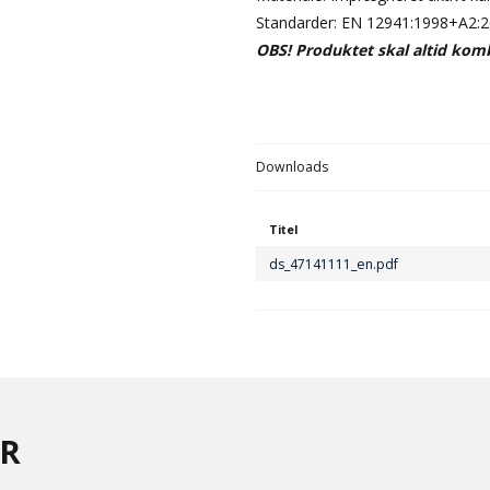
Standarder: EN 12941:1998+A2:
OBS! Produktet skal altid komb
Downloads
Titel
ds_47141111_en.pdf
ER