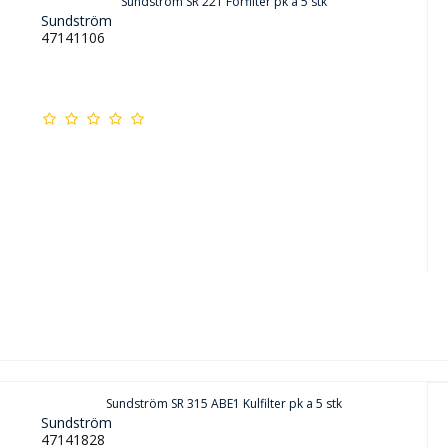
Sundström SR 221 Forfilter pk a 5 stk
Sundström
47141106
Sundström SR 315 ABE1 Kulfilter pk a 5 stk
Sundström
47141828