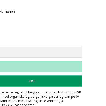
nkl. moms)
KØB
lter er beregnet til brug sammen med turbomotor SR
ter mod organiske og uorganiske gasser og dampe (A
 samt mod ammoniak og visse aminer (K).
l, PC/ABS og polyester.