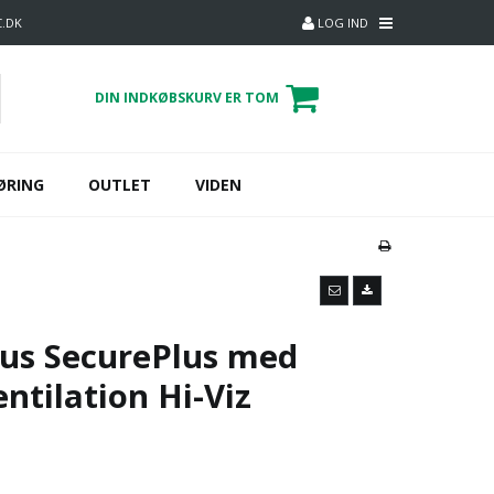
C.DK
LOG IND
DIN INDKØBSKURV ER TOM
ØRING
OUTLET
VIDEN
us SecurePlus med
ntilation Hi-Viz