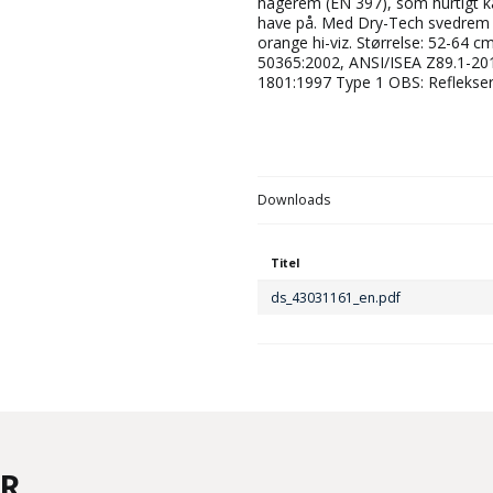
hagerem (EN 397), som hurtigt ka
have på. Med Dry-Tech svedrem f
orange hi-viz. Størrelse: 52-64 
50365:2002, ANSI/ISEA Z89.1-20
1801:1997 Type 1 OBS: Reflekser
Downloads
Titel
ds_43031161_en.pdf
ER