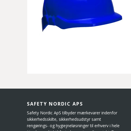
SAFETY NORDIC APS
Safety Nordic ApS tilbyder mærkevarer indenfor
sikkerhedsskilte, sikkerhedsudstyr samt
rengørings- og hygiejneløsninger til erhverv i hele