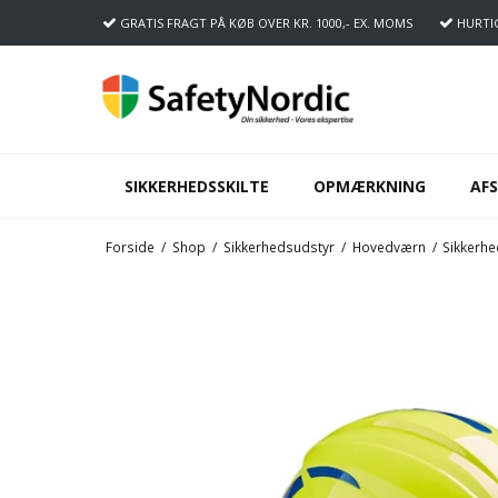
GRATIS FRAGT
PÅ KØB OVER KR. 1000,- EX. MOMS
HURTI
SIKKERHEDSSKILTE
OPMÆRKNING
AF
Forside
/
Shop
/
Sikkerhedsudstyr
/
Hovedværn
/
Sikkerh