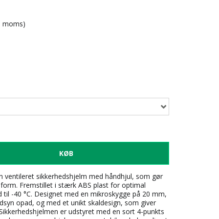
l. moms)
KØB
­ ventileret sikkerhedshjelm med håndhjul, som gør
orm. Fremstillet i stærk ABS plast for­ optimal
d til -40 °C.­ Designet med en mikroskygge på 20 mm,
dsyn opad, og med et unikt skaldesign, som giver
Sikkerhedshjelmen er udstyret med en sort 4-punkts