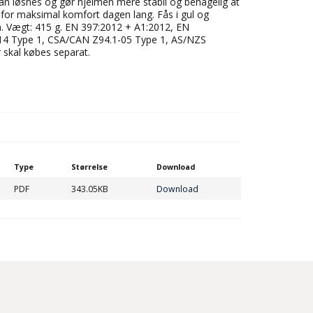
n løsnes og ­gør hjelmen mere stabil og behagelig at
or maksimal komfort dagen lang. Fås i gul og
cm. Vægt: 415 g. EN 397:2012 + A1:2012, EN
14 Type 1, CSA/CAN Z94.1-05 Type 1, AS/NZS
 skal købes separat.
Type
Størrelse
Download
PDF
343.05KB
Download