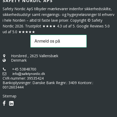
SAFETY NORDIC APS
Safety Nordic ApS tilbyder mærkevarer indenfor sikkerhedsskilte,
sikkerhedsudstyr samt rengørings- og hygiejneløsninger til erhverv
i hele Norden – altid til faste lave priser. Copyright © Safety
Nordic 2026. Trustpilot ★★★★ 4.3 ud af 5. Google Reviews 5.0
ud af 5.0 ★★★★★
Horsbred
,
2625 Vallensbæk
Denmark
+45 53848700
CVR-nummer
:
39535424
Bankoplysninger
:
Danske Bank Regnr.: 3409 Kontonr.:
0012603444
Sitemap