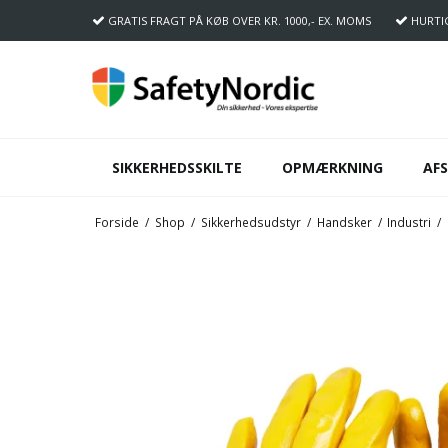
GRATIS FRAGT
PÅ KØB OVER KR. 1000,- EX. MOMS
HURTI
SIKKERHEDSSKILTE
OPMÆRKNING
AF
Forside
/
Shop
/
Sikkerhedsudstyr
/
Handsker
/
Industri
/