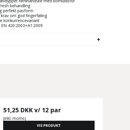
 halvdyppet nitrilhandske med bomuldsfor
fresh behandling
og perfekt pasform
 krav om god fingerføling
ere konkurrencevariant
X, EN 420:2003+A1:2009
51,25 DKK
v/ 12 par
(inkl. moms)
VIS PRODUKT