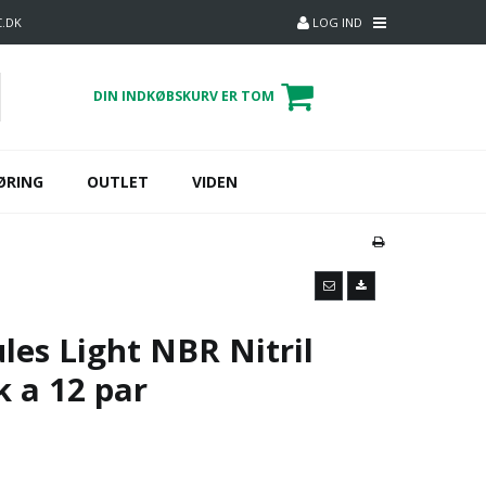
C.DK
LOG IND
DIN INDKØBSKURV ER TOM
ØRING
OUTLET
VIDEN
les Light NBR Nitril
 a 12 par