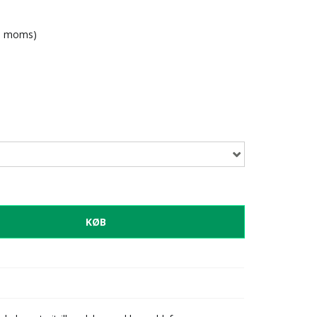
l. moms)
KØB