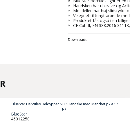
BlueStar Hercules light er en
Handsken har ribkrave og Acti
Mosdellen har høj slidstyrke 
Velegnet til tungt arbejde med
Produktet fås også i en billig
CE Cat. II, EN 388:2016 3111
Downloads
ER
BlueStar Hercules Heldyppet NBR Handske med Manchet pk a 12
par
BlueStar
46012250