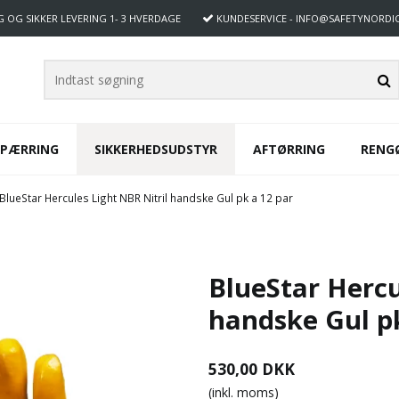
G OG SIKKER LEVERING
1- 3 HVERDAGE
KUNDESERVICE
- INFO@SAFETYNORDI
SPÆRRING
SIKKERHEDSUDSTYR
AFTØRRING
RENG
BlueStar Hercules Light NBR Nitril handske Gul pk a 12 par
BlueStar Hercu
handske Gul pk
530,00 DKK
(inkl. moms)