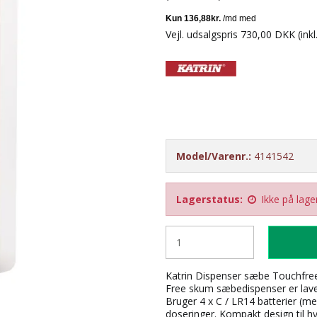
Vejl. udsalgspris 730,00 DKK
(ink
Model/Varenr.:
4141542
Lagerstatus:
Ikke på lage
Katrin Dispenser sæbe Touchfree
Free skum sæbedispenser er lave
Bruger 4 x C / LR14 batterier (me
doseringer. Kompakt design til hyg