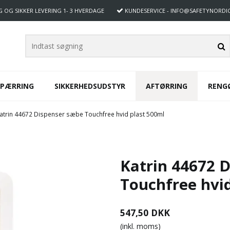
G OG SIKKER LEVERING
1- 3 HVERDAGE
KUNDESERVICE
- INFO@SAFETYNORDI
SPÆRRING
SIKKERHEDSUDSTYR
AFTØRRING
RENG
atrin 44672 Dispenser sæbe Touchfree hvid plast 500ml
Katrin 44672 
Touchfree hvid
547,50 DKK
(inkl. moms)