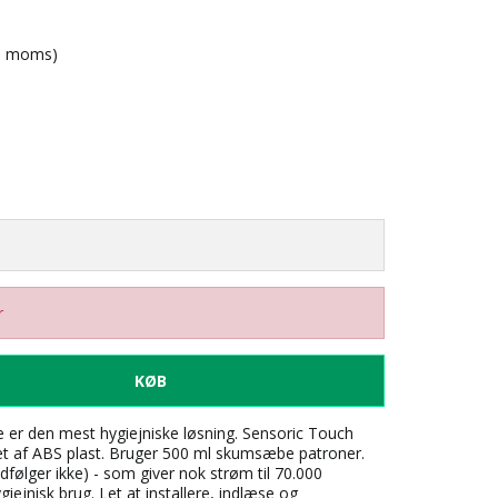
l. moms)
r
KØB
 er den mest hygiejniske løsning. Sensoric Touch
t af ABS plast. Bruger 500 ml skumsæbe patroner.
dfølger ikke) - som giver nok strøm til 70.000
iejnisk brug. Let at installere, indlæse og