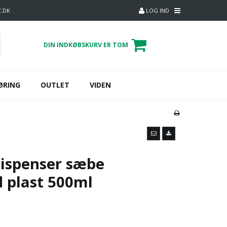
C.DK
LOG IND
DIN INDKØBSKURV ER TOM
ØRING
OUTLET
VIDEN
Dispenser sæbe
 plast 500ml