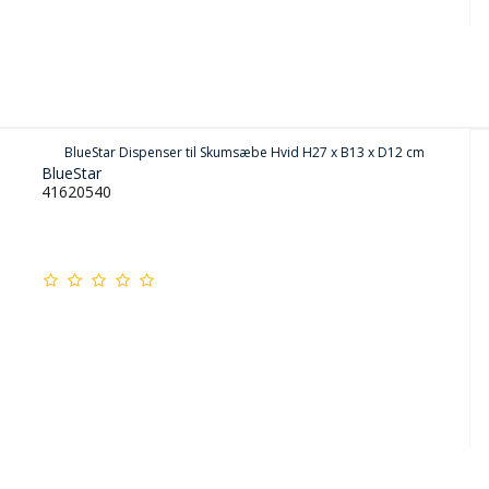
BlueStar Dispenser til Skumsæbe Hvid H27 x B13 x D12 cm
BlueStar
41620540