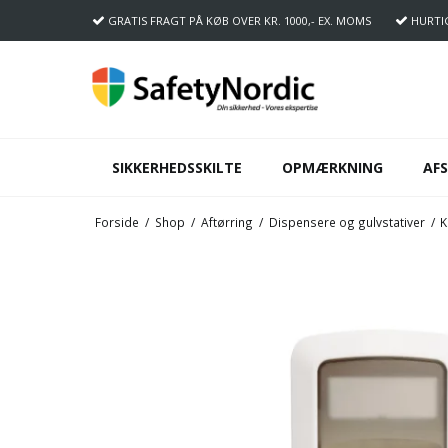
GRATIS FRAGT
PÅ KØB OVER KR. 1000,- EX. MOMS
HURTI
SIKKERHEDSSKILTE
OPMÆRKNING
AF
Forside
/
Shop
/
Aftørring
/
Dispensere og gulvstativer
/
K