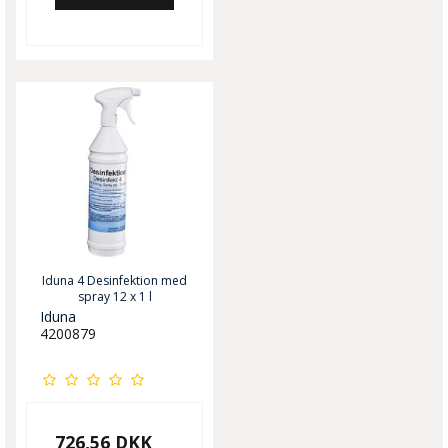
Iduna 4 Desinfektion med
spray 12 x 1 l
Iduna
4200879
726,56 DKK