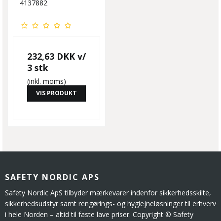
4137882
232,63 DKK
v/
3 stk
(inkl. moms)
VIS PRODUKT
SAFETY NORDIC APS
Safety Nordic ApS tilbyder mærkevarer indenfor sikkerhedsskilte,
sikkerhedsudstyr samt rengørings- og hygiejneløsninger til erhverv
i hele Norden – altid til faste lave priser. Copyright © Safety