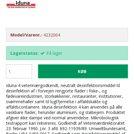
Model/Varenr.:
4232004
Lagerstatus:
På lager
KØB
Iduna 4 veterinærgodkendt, neutralt desinfektionsmiddel til
desinfektion af i forvejen rengjorte flader i fiske-, og
fødevareindustrien, storkøkkener, restauranter, institutioner,
svømmehaller samt til lugtfjernelse i affaldskakte og
affaldscontainere. Iduna desinfektion 4 kan anvendes på alle
vaskbare flader, herunder aluminium, og støbejern. Produktet
afgiver ikke dampe ved normal anvendelse. Mikrobiologisk
testrapport kan rekvireres. Godkendt af Veterinærdirektoratet
23. februar 1990. J.nr. 3 afd. 692-11939/89. Umweltbundesamt,
Berlin: UBA 0459 0017. Godkendt som desinfektionsmiddel af