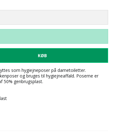
KØB
ttes som hygiejneposer på dametoiletter.
enposer og bruges til hygiejneaffald. Poserne er
 af 50% genbrugsplast.
last