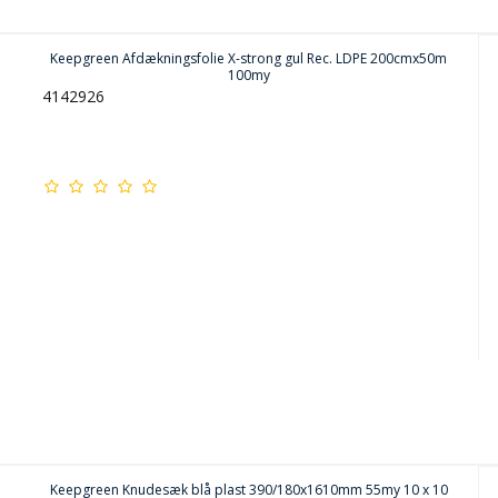
Keepgreen Afdækningsfolie X-strong gul Rec. LDPE 200cmx50m
100my
4142926
Keepgreen Knudesæk blå plast 390/180x1610mm 55my 10 x 10