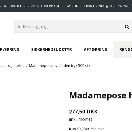
G OG SIKKER LEVERING
1- 3 HVERDAGE
KUNDESERVICE
- INFO@SAFETYNORDI
SPÆRRING
SIKKERHEDSUDSTYR
AFTØRRING
RENG
oser og sække
/
Madamepose hvid uden tryk 500 stk
Madamepose hv
277,50 DKK
(inkl. moms)