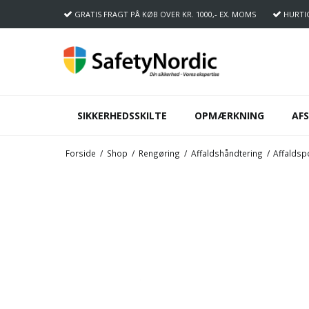
GRATIS FRAGT
PÅ KØB OVER KR. 1000,- EX. MOMS
HURTI
SIKKERHEDSSKILTE
OPMÆRKNING
AF
Forside
/
Shop
/
Rengøring
/
Affaldshåndtering
/
Affaldsp