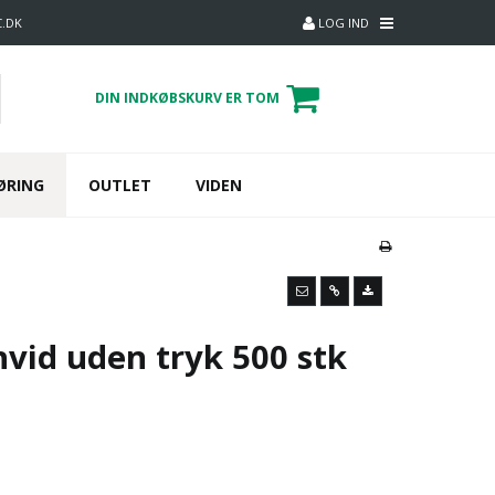
C.DK
LOG IND
DIN INDKØBSKURV ER TOM
ØRING
OUTLET
VIDEN
id uden tryk 500 stk