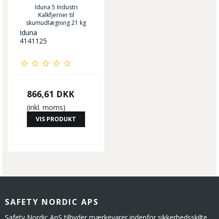
Iduna 5 Industri
Kalkfjerner til
skumudlægning 21 kg
Iduna
4141125
866,61 DKK
(inkl. moms)
VIS PRODUKT
SAFETY NORDIC APS
Safety Nordic ApS tilbyder mærkevarer indenfor sikkerhedsskilte,