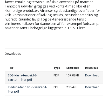
farvet emalje og terrazzo. Må ikke anvendes på marmor.
Tenozid 8 udvikler giftig gas ved kontakt med klor eller
klorholdige produkter. Afrenser syrebestandige overflader for
kalk, kombinationer af kalk og smuds, herunder sæbelus og
hudfedt. Grundet lav pH og bakteriedræbende tensid
elimineres risikoen for dannelsen af for eksempel fodsvamp,
bakterier samt ubehagelige lugtgener. pH 1,5. 1 liter.
Downloads
Titel
Type
Størrelse
Download
SDS-Iduna-tenozid-8-
PDF
157.08KB
Download
sanitet-1-liter.pdf
PI-Iduna-tenozid-8-sanitet-1-
PDF
23.54KB
Download
liter.pdf