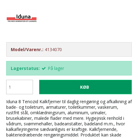
Model/Varenr.:
4134070
Lagerstatus:
På lager
KØB
Iduna 8 Tenozid Kalkfjerner til daglig rengøring og afkalkning af
bade- og toiletrum, armaturer, toiletkummer, vaskerum,
rustfrit stål, omklædningsrum, aluminium, urinaler,
brusekabiner, malede flader med mere. Hygiejnisk renhold i
vådrum, svømmehaller, badeanstalter, badeland m.m., hvor
kalkaflejringerne sædvanligvis er kraftige. Kalkfjernende,
bakteriedræbende rengøringsmiddel. Produktet kan skade