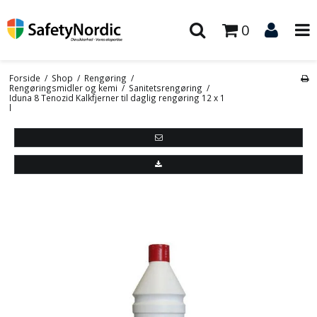
0
Forside
/
Shop
/
Rengøring
/
Rengøringsmidler og kemi
/
Sanitetsrengøring
/
Iduna 8 Tenozid Kalkfjerner til daglig rengøring 12 x 1
l